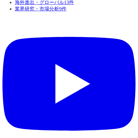
海外進出・グローバル
13
件
業界研究・市場分析
9
件