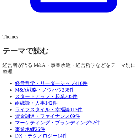
Themes
テーマで読む
経営者が語る M&A・事業承継・経営哲学などをテーマ別に
整理
経営哲学・リーダーシップ
410
件
M&A戦略・ノウハウ
238
件
スタートアップ・起業
205
件
組織論・人事
142
件
ライフスタイル・幸福論
113
件
資金調達・ファイナンス
69
件
マーケティング・ブランディング
52
件
事業承継
26
件
DX・テクノロジー
14
件