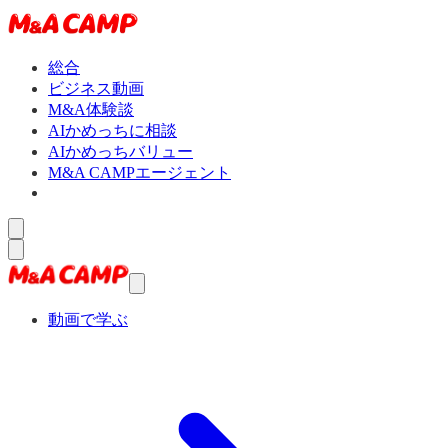
総合
ビジネス動画
M&A体験談
AIかめっちに相談
AIかめっちバリュー
M&A CAMPエージェント
動画で学ぶ