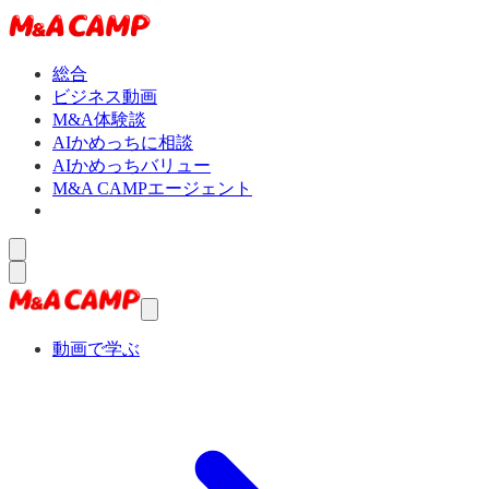
総合
ビジネス動画
M&A体験談
AIかめっちに相談
AIかめっちバリュー
M&A CAMPエージェント
動画で学ぶ