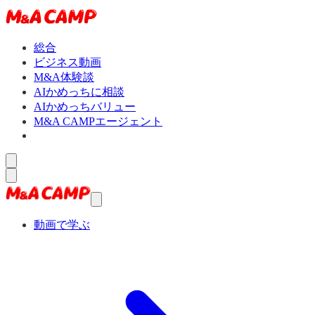
総合
ビジネス動画
M&A体験談
AIかめっちに相談
AIかめっちバリュー
M&A CAMPエージェント
動画で学ぶ