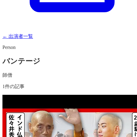
← 出演者一覧
Person
バンテージ
師僧
1
件の記事