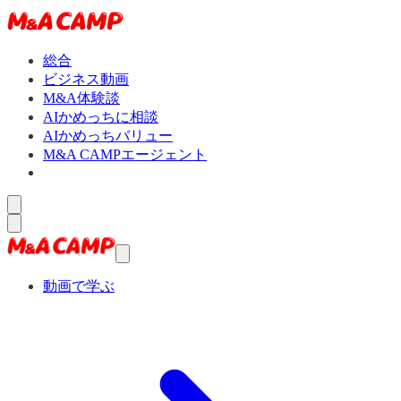
総合
ビジネス動画
M&A体験談
AIかめっちに相談
AIかめっちバリュー
M&A CAMPエージェント
動画で学ぶ