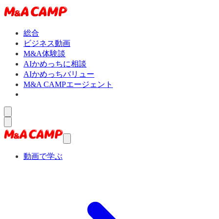
総合
ビジネス動画
M&A体験談
AIかめっちに相談
AIかめっちバリュー
M&A CAMPエージェント
動画で学ぶ