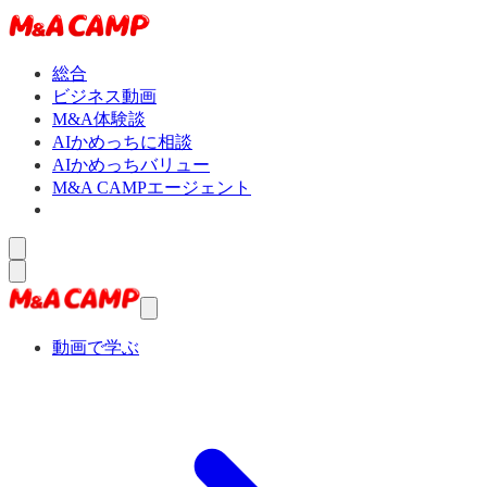
総合
ビジネス動画
M&A体験談
AIかめっちに相談
AIかめっちバリュー
M&A CAMPエージェント
動画で学ぶ