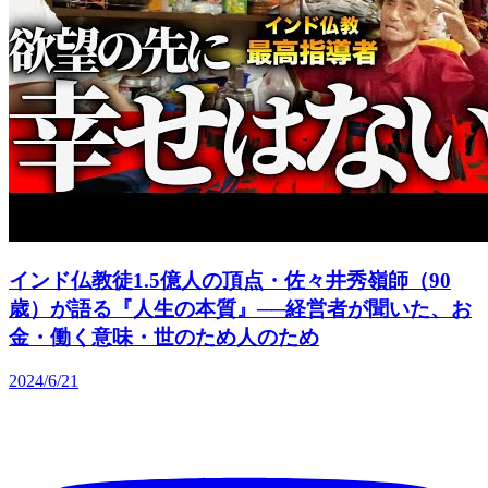
インド仏教徒1.5億人の頂点・佐々井秀嶺師（90
歳）が語る『人生の本質』──経営者が聞いた、お
金・働く意味・世のため人のため
2024/6/21