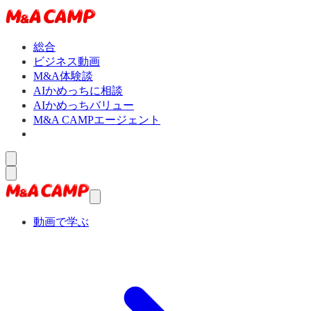
総合
ビジネス動画
M&A体験談
AIかめっちに相談
AIかめっちバリュー
M&A CAMPエージェント
動画で学ぶ