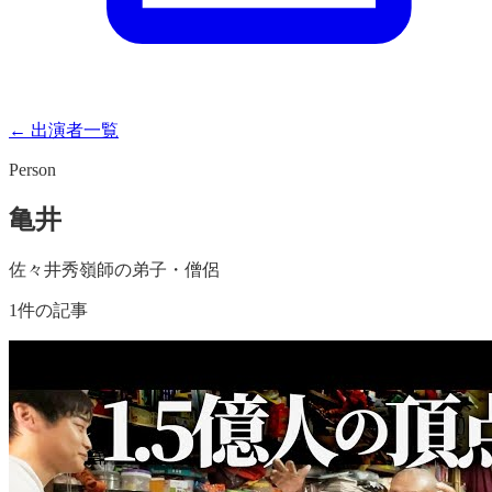
← 出演者一覧
Person
亀井
佐々井秀嶺師の弟子・僧侶
1
件の記事