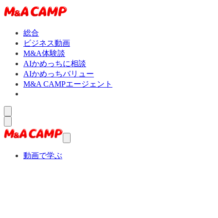
総合
ビジネス動画
M&A体験談
AIかめっちに相談
AIかめっちバリュー
M&A CAMPエージェント
動画で学ぶ