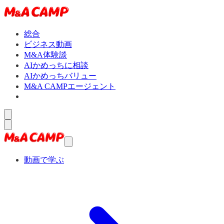
総合
ビジネス動画
M&A体験談
AIかめっちに相談
AIかめっちバリュー
M&A CAMPエージェント
動画で学ぶ