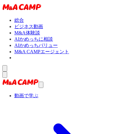
総合
ビジネス動画
M&A体験談
AIかめっちに相談
AIかめっちバリュー
M&A CAMPエージェント
動画で学ぶ