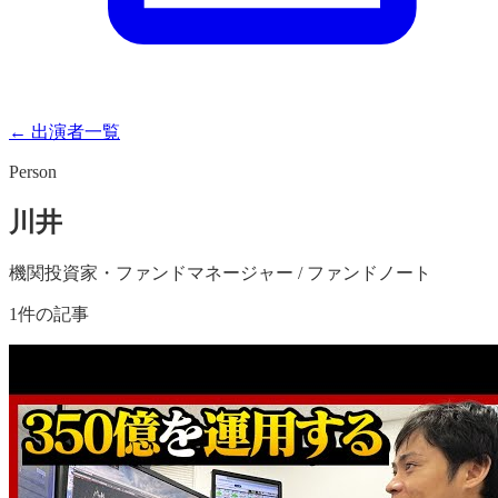
← 出演者一覧
Person
川井
機関投資家・ファンドマネージャー / ファンドノート
1
件の記事