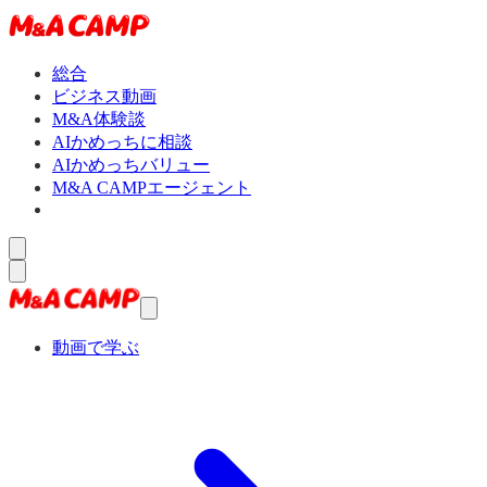
総合
ビジネス動画
M&A体験談
AIかめっちに相談
AIかめっちバリュー
M&A CAMPエージェント
動画で学ぶ