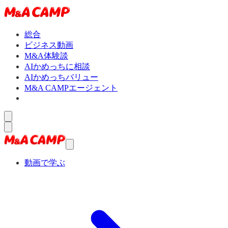
総合
ビジネス動画
M&A体験談
AIかめっちに相談
AIかめっちバリュー
M&A CAMPエージェント
動画で学ぶ