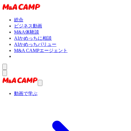
総合
ビジネス動画
M&A体験談
AIかめっちに相談
AIかめっちバリュー
M&A CAMPエージェント
動画で学ぶ