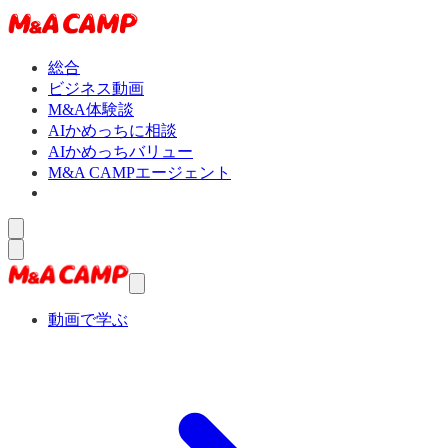
総合
ビジネス動画
M&A体験談
AIかめっちに相談
AIかめっちバリュー
M&A CAMPエージェント
動画で学ぶ