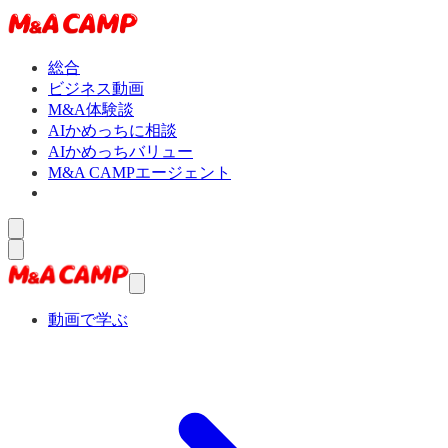
総合
ビジネス動画
M&A体験談
AIかめっちに相談
AIかめっちバリュー
M&A CAMPエージェント
動画で学ぶ