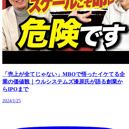
「売上が全てじゃない」MBOで悟ったイケてる企
業の価値観｜ウルシステムズ漆原氏が語る創業か
らIPOまで
2024/1/25