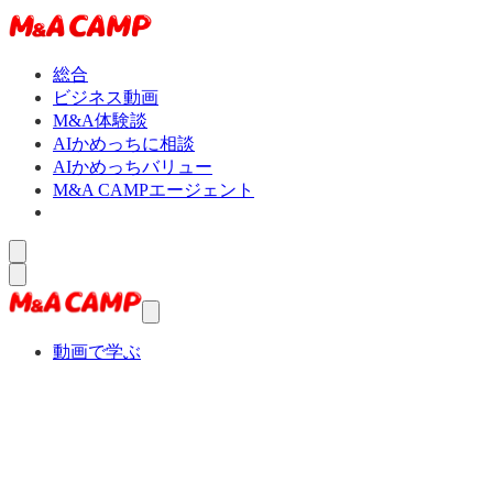
総合
ビジネス動画
M&A体験談
AIかめっちに相談
AIかめっちバリュー
M&A CAMPエージェント
動画で学ぶ