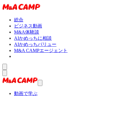
総合
ビジネス動画
M&A体験談
AIかめっちに相談
AIかめっちバリュー
M&A CAMPエージェント
動画で学ぶ