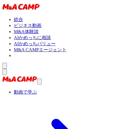
総合
ビジネス動画
M&A体験談
AIかめっちに相談
AIかめっちバリュー
M&A CAMPエージェント
動画で学ぶ