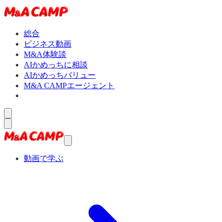
総合
ビジネス動画
M&A体験談
AIかめっちに相談
AIかめっちバリュー
M&A CAMPエージェント
動画で学ぶ