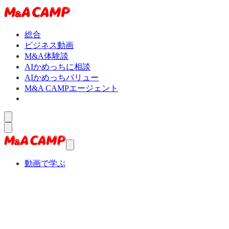
総合
ビジネス動画
M&A体験談
AIかめっちに相談
AIかめっちバリュー
M&A CAMPエージェント
動画で学ぶ