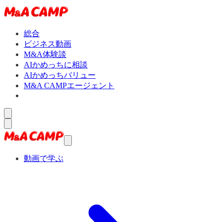
総合
ビジネス動画
M&A体験談
AIかめっちに相談
AIかめっちバリュー
M&A CAMPエージェント
動画で学ぶ