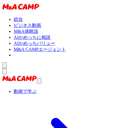
総合
ビジネス動画
M&A体験談
AIかめっちに相談
AIかめっちバリュー
M&A CAMPエージェント
動画で学ぶ