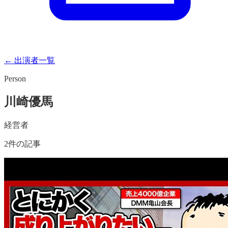
← 出演者一覧
Person
川崎優馬
経営者
2
件の記事