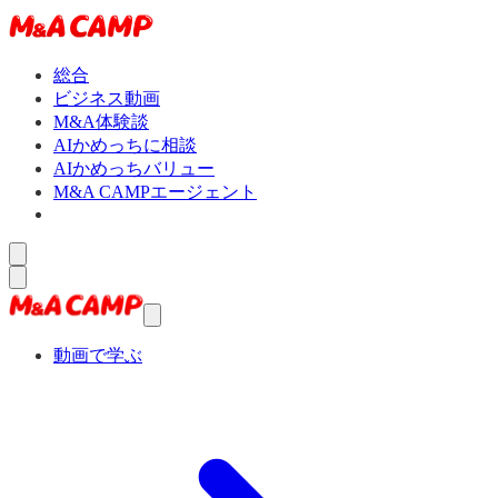
総合
ビジネス動画
M&A体験談
AIかめっちに相談
AIかめっちバリュー
M&A CAMPエージェント
動画で学ぶ