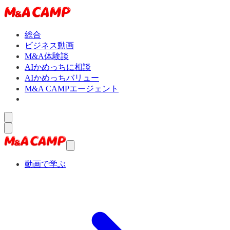
総合
ビジネス動画
M&A体験談
AIかめっちに相談
AIかめっちバリュー
M&A CAMPエージェント
動画で学ぶ