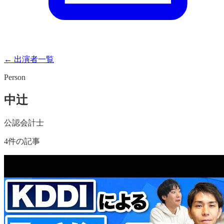
← 出演者一覧
Person
中辻
公認会計士
4
件の記事