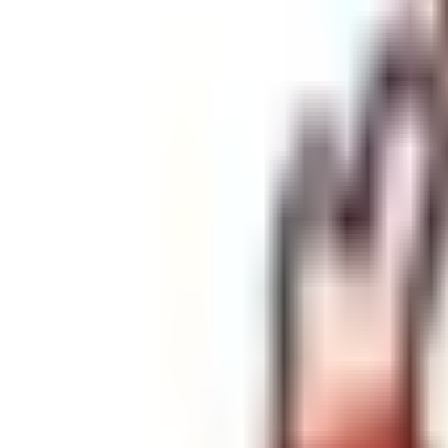
AIかめっちに相談